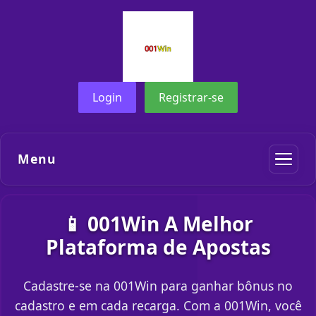
Login
Registrar-se
Menu
📱 001Win A Melhor
Plataforma de Apostas
Cadastre-se na 001Win para ganhar bônus no
cadastro e em cada recarga. Com a 001Win, você