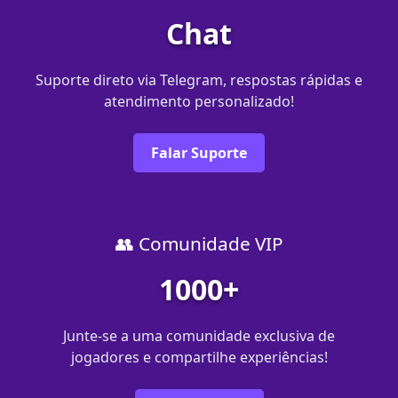
Chat
Suporte direto via Telegram, respostas rápidas e
atendimento personalizado!
Falar Suporte
👥 Comunidade VIP
1000+
Junte-se a uma comunidade exclusiva de
jogadores e compartilhe experiências!