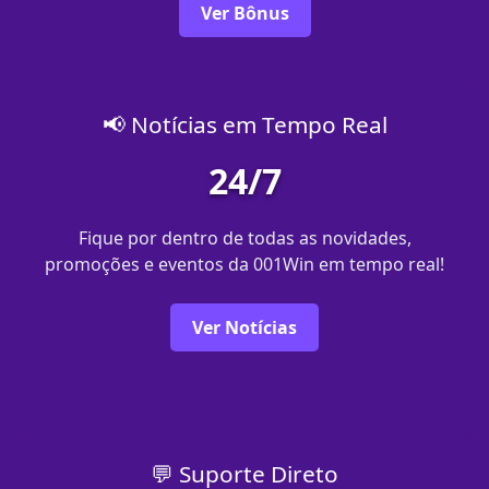
Ver Bônus
📢 Notícias em Tempo Real
24/7
Fique por dentro de todas as novidades,
promoções e eventos da 001Win em tempo real!
Ver Notícias
💬 Suporte Direto