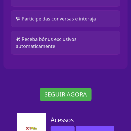
💬 Participe das conversas e interaja
🎁 Receba bônus exclusivos
automaticamente
SEGUIR AGORA
Acessos