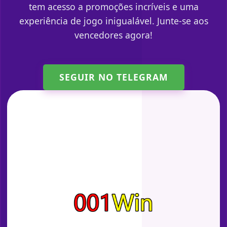
tem acesso a promoções incríveis e uma
experiência de jogo inigualável. Junte-se aos
vencedores agora!
SEGUIR NO TELEGRAM