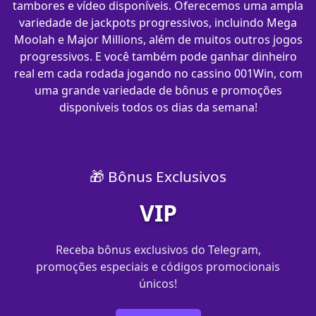
tambores e vídeo disponíveis. Oferecemos uma ampla
variedade de jackpots progressivos, incluindo Mega
Moolah e Major Millions, além de muitos outros jogos
progressivos. E você também pode ganhar dinheiro
real em cada rodada jogando no cassino 001Win, com
uma grande variedade de bônus e promoções
disponíveis todos os dias da semana!
🎁 Bônus Exclusivos
VIP
Receba bônus exclusivos do Telegram,
promoções especiais e códigos promocionais
únicos!