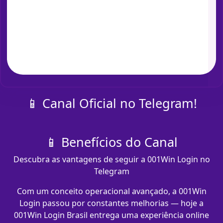
📱 Canal Oficial no Telegram!
📱 Benefícios do Canal
Descubra as vantagens de seguir a 001Win Login no
Telegram
Com um conceito operacional avançado, a 001Win
Login passou por constantes melhorias — hoje a
001Win Login Brasil entrega uma experiência online