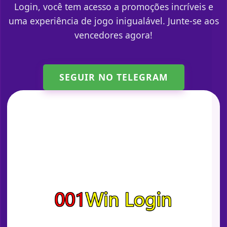
Login, você tem acesso a promoções incríveis e
uma experiência de jogo inigualável. Junte-se aos
vencedores agora!
SEGUIR NO TELEGRAM