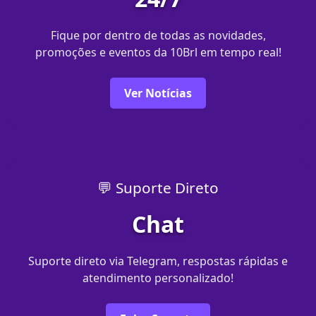
Fique por dentro de todas as novidades,
promoções e eventos da 10Brl em tempo real!
Ver Notícias
💬 Suporte Direto
Chat
Suporte direto via Telegram, respostas rápidas e
atendimento personalizado!