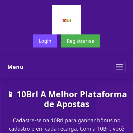
Login
Registrar-se
Menu
📱 10Brl A Melhor Plataforma
de Apostas
Cadastre-se na 10Brl para ganhar bônus no
cadastro e em cada recarga. Com a 10Brl, você