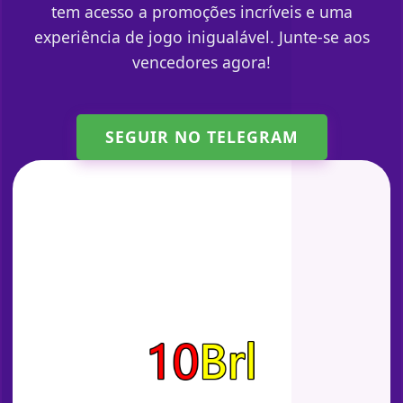
tem acesso a promoções incríveis e uma
experiência de jogo inigualável. Junte-se aos
vencedores agora!
SEGUIR NO TELEGRAM