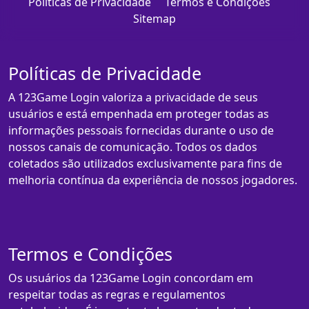
Políticas de Privacidade
Termos e Condições
Sitemap
Políticas de Privacidade
A 123Game Login valoriza a privacidade de seus
usuários e está empenhada em proteger todas as
informações pessoais fornecidas durante o uso de
nossos canais de comunicação. Todos os dados
coletados são utilizados exclusivamente para fins de
melhoria contínua da experiência de nossos jogadores.
Termos e Condições
Os usuários da 123Game Login concordam em
respeitar todas as regras e regulamentos