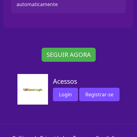
automaticamente
SEGUIR AGORA
Acessos
Login
Registrar-se