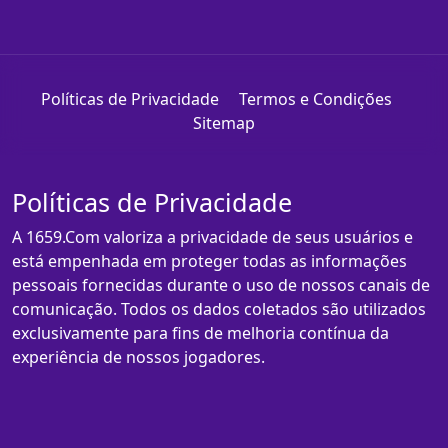
Políticas de Privacidade
Termos e Condições
Sitemap
Políticas de Privacidade
A 1659.Com valoriza a privacidade de seus usuários e
está empenhada em proteger todas as informações
pessoais fornecidas durante o uso de nossos canais de
comunicação. Todos os dados coletados são utilizados
exclusivamente para fins de melhoria contínua da
experiência de nossos jogadores.