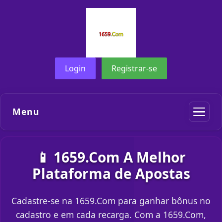
Login
Registrar-se
Menu
📱 1659.Com A Melhor
Plataforma de Apostas
Cadastre-se na 1659.Com para ganhar bônus no
cadastro e em cada recarga. Com a 1659.Com,