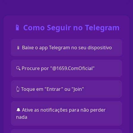
📱 Como Seguir no Telegram
📱 Baixe o app Telegram no seu dispositivo
🔍 Procure por "@1659.ComOficial"
👆 Toque em "Entrar" ou "Join"
🔔 Ative as notificações para não perder
nada