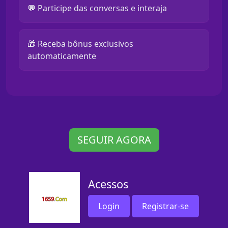
💬 Participe das conversas e interaja
🎁 Receba bônus exclusivos
automaticamente
SEGUIR AGORA
Acessos
Login
Registrar-se