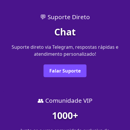
💬 Suporte Direto
Chat
Suporte direto via Telegram, respostas rápidas e
atendimento personalizado!
Falar Suporte
👥 Comunidade VIP
1000+