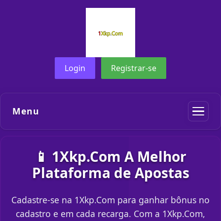
Login
Registrar-se
Menu
📱 1Xkp.Com A Melhor
Plataforma de Apostas
Cadastre-se na 1Xkp.Com para ganhar bônus no
cadastro e em cada recarga. Com a 1Xkp.Com,