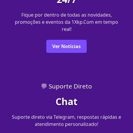
Fique por dentro de todas as novidades,
promoções e eventos da 1Xkp.Com em tempo
real!
Ver Notícias
💬 Suporte Direto
Chat
Suporte direto via Telegram, respostas rápidas e
atendimento personalizado!