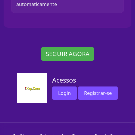
automaticamente
SEGUIR AGORA
Acessos
Login
Registrar-se