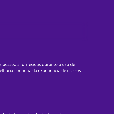
 pessoais fornecidas durante o uso de
elhoria contínua da experiência de nossos