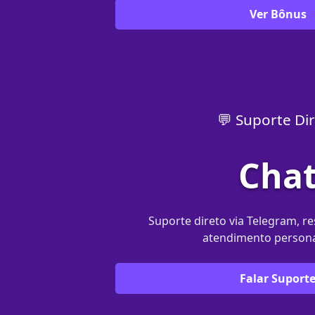
Ver Bônus
💬 Suporte Di
Cha
Suporte direto via Telegram, r
atendimento persona
Falar Suport