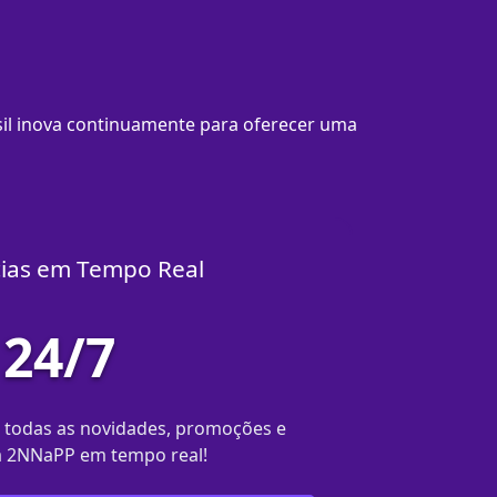
il inova continuamente para oferecer uma
cias em Tempo Real
24/7
e todas as novidades, promoções e
a 2NNaPP em tempo real!