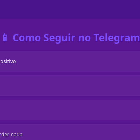
📱 Como Seguir no Telegram
ositivo
erder nada