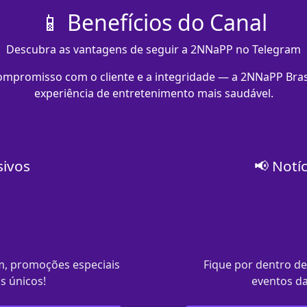
📱 Benefícios do Canal
Descubra as vantagens de seguir a 2NNaPP no Telegram
mpromisso com o cliente e a integridade — a 2NNaPP Bras
experiência de entretenimento mais saudável.
sivos
📢 Notí
m, promoções especiais
Fique por dentro d
s únicos!
eventos d