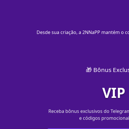
Desde sua criação, a 2NNaPP mantém o co
🎁 Bônus Exclu
VIP
Receba bônus exclusivos do Telegra
e códigos promocionai