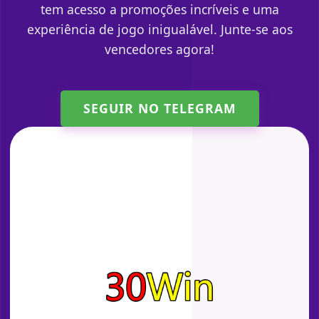
tem acesso a promoções incríveis e uma
experiência de jogo inigualável. Junte-se aos
vencedores agora!
SEGUIR NO TELEGRAM