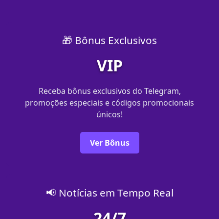
🎁 Bônus Exclusivos
VIP
Receba bônus exclusivos do Telegram,
promoções especiais e códigos promocionais
únicos!
Ver Bônus
📢 Notícias em Tempo Real
24/7