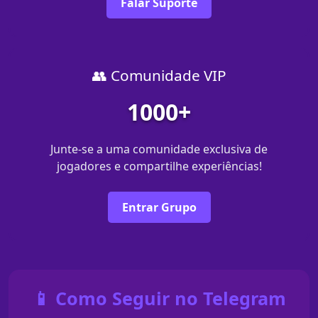
Falar Suporte
👥 Comunidade VIP
1000+
Junte-se a uma comunidade exclusiva de
jogadores e compartilhe experiências!
Entrar Grupo
📱 Como Seguir no Telegram