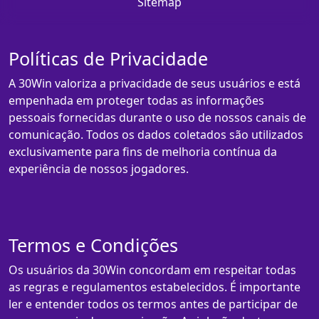
Sitemap
Políticas de Privacidade
A 30Win valoriza a privacidade de seus usuários e está
empenhada em proteger todas as informações
pessoais fornecidas durante o uso de nossos canais de
comunicação. Todos os dados coletados são utilizados
exclusivamente para fins de melhoria contínua da
experiência de nossos jogadores.
Termos e Condições
Os usuários da 30Win concordam em respeitar todas
as regras e regulamentos estabelecidos. É importante
ler e entender todos os termos antes de participar de