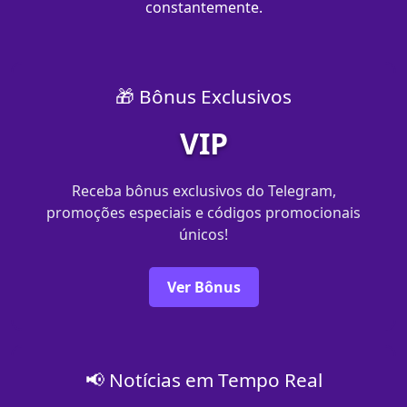
constantemente.
🎁 Bônus Exclusivos
VIP
Receba bônus exclusivos do Telegram,
promoções especiais e códigos promocionais
únicos!
Ver Bônus
📢 Notícias em Tempo Real