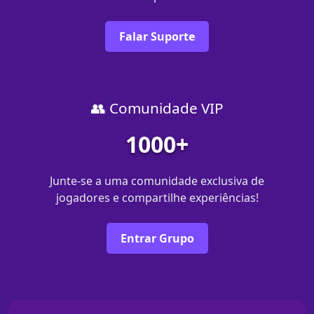
Falar Suporte
👥 Comunidade VIP
1000+
Junte-se a uma comunidade exclusiva de
jogadores e compartilhe experiências!
Entrar Grupo