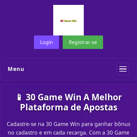
Login
Registrar-se
Menu
📱 30 Game Win A Melhor
Plataforma de Apostas
Cadastre-se na 30 Game Win para ganhar bônus
no cadastro e em cada recarga. Com a 30 Game