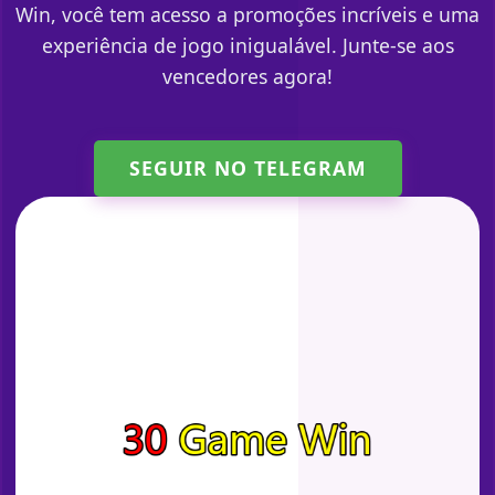
Win, você tem acesso a promoções incríveis e uma
experiência de jogo inigualável. Junte-se aos
vencedores agora!
SEGUIR NO TELEGRAM