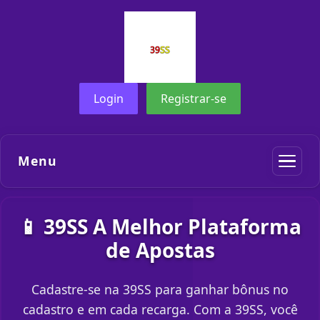
Login
Registrar-se
Menu
📱 39SS A Melhor Plataforma
de Apostas
Cadastre-se na 39SS para ganhar bônus no
cadastro e em cada recarga. Com a 39SS, você