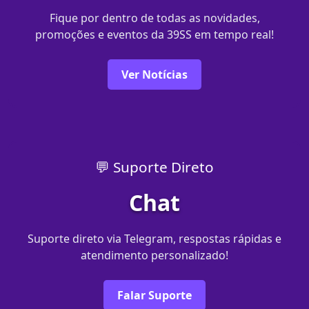
Fique por dentro de todas as novidades,
promoções e eventos da 39SS em tempo real!
Ver Notícias
💬 Suporte Direto
Chat
Suporte direto via Telegram, respostas rápidas e
atendimento personalizado!
Falar Suporte