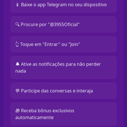
📱 Baixe o app Telegram no seu dispositivo
🔍 Procure por "@39SSOficial"
👆 Toque em "Entrar" ou "Join"
🔔 Ative as notificações para não perder
nada
💬 Participe das conversas e interaja
🎁 Receba bônus exclusivos
automaticamente