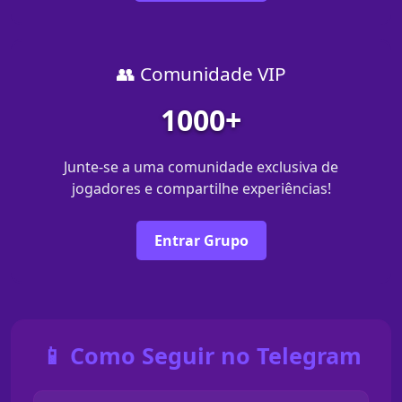
👥 Comunidade VIP
1000+
Junte-se a uma comunidade exclusiva de
jogadores e compartilhe experiências!
Entrar Grupo
📱 Como Seguir no Telegram