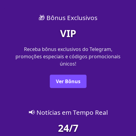
🎁 Bônus Exclusivos
VIP
Receba bônus exclusivos do Telegram,
promoções especiais e códigos promocionais
únicos!
Ver Bônus
📢 Notícias em Tempo Real
24/7