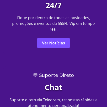
24/7
Fique por dentro de todas as novidades,
promoções e eventos da 555Fb Vip em tempo
real!
Ver Notícias
💬 Suporte Direto
Chat
Suporte direto via Telegram, respostas rápidas e
atendimento personalizado!