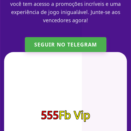
você tem acesso a promoções incríveis e uma
experiência de jogo inigualável. Junte-se aos
vencedores agora!
SEGUIR NO TELEGRAM