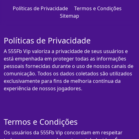
Políticas de Privacidade
Termos e Condições
Sitemap
Políticas de Privacidade
A 555Fb Vip valoriza a privacidade de seus usuários e
está empenhada em proteger todas as informações
pessoais fornecidas durante o uso de nossos canais de
comunicação. Todos os dados coletados são utilizados
exclusivamente para fins de melhoria contínua da
experiência de nossos jogadores.
Termos e Condições
Os usuários da 555Fb Vip concordam em respeitar