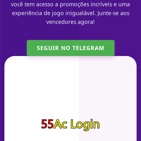
você tem acesso a promoções incríveis e uma
experiência de jogo inigualável. Junte-se aos
vencedores agora!
SEGUIR NO TELEGRAM