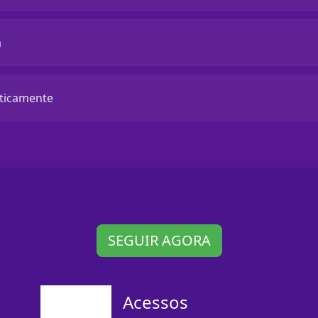
a
aticamente
SEGUIR AGORA
Acessos