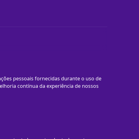
ções pessoais fornecidas durante o uso de
elhoria contínua da experiência de nossos