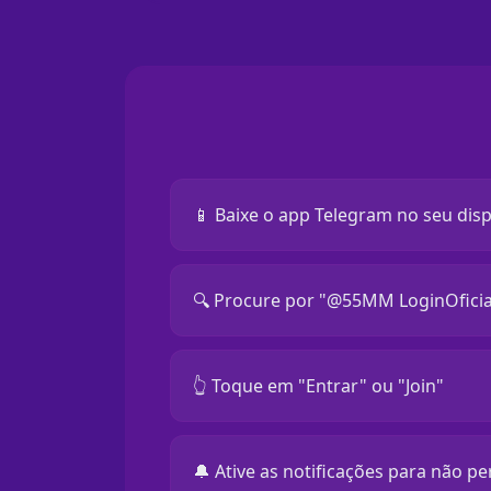
📱 Baixe o app Telegram no seu disp
🔍 Procure por "@55MM LoginOficia
👆 Toque em "Entrar" ou "Join"
🔔 Ative as notificações para não p