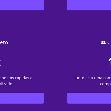
reto
👥 
t
espostas rápidas e
Junte-se a uma com
lizado!
compa
e