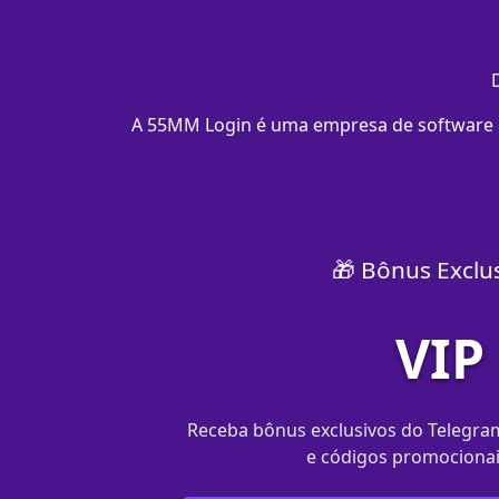
A 55MM Login é uma empresa de software q
🎁 Bônus Exclu
VIP
Receba bônus exclusivos do Telegra
e códigos promocionai