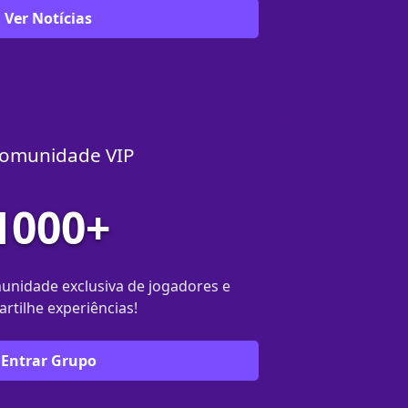
Ver Notícias
Comunidade VIP
1000+
unidade exclusiva de jogadores e
rtilhe experiências!
Entrar Grupo