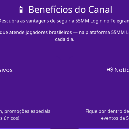
📱 Benefícios do Canal
Descubra as vantagens de seguir a 55MM Login no Telegra
ue atende jogadores brasileiros — na plataforma 55MM Log
cada dia.
sivos
📢 Notí
m, promoções especiais
Fique por dentro d
s únicos!
eventos da 