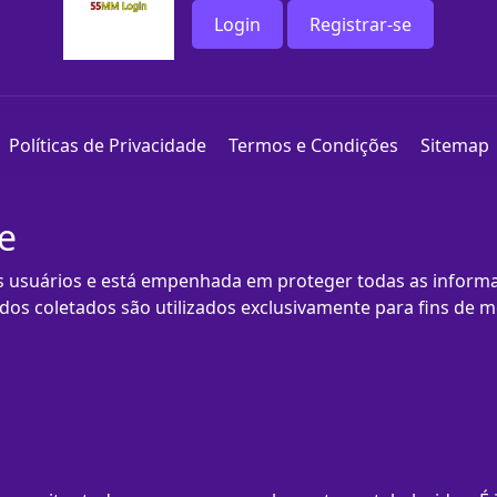
Login
Registrar-se
Políticas de Privacidade
Termos e Condições
Sitemap
de
us usuários e está empenhada em proteger todas as informa
os coletados são utilizados exclusivamente para fins de m