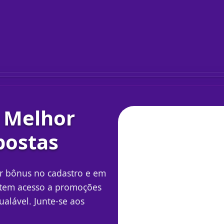
 Melhor
postas
r bônus no cadastro e em
 tem acesso a promoções
ualável. Junte-se aos