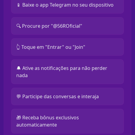
📱 Baixe o app Telegram no seu dispositivo
🔍 Procure por "@56ROficial"
👆 Toque em "Entrar" ou "Join"
🔔 Ative as notificações para não perder
nada
💬 Participe das conversas e interaja
🎁 Receba bônus exclusivos
automaticamente