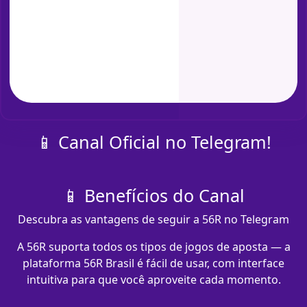
📱 Canal Oficial no Telegram!
📱 Benefícios do Canal
Descubra as vantagens de seguir a 56R no Telegram
A 56R suporta todos os tipos de jogos de aposta — a
plataforma 56R Brasil é fácil de usar, com interface
intuitiva para que você aproveite cada momento.