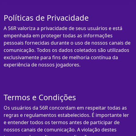
Políticas de Privacidade
A 56R valoriza a privacidade de seus usuários e está
empenhada em proteger todas as informações
pessoais fornecidas durante o uso de nossos canais de
comunicação. Todos os dados coletados são utilizados
exclusivamente para fins de melhoria contínua da
experiência de nossos jogadores.
Termos e Condições
Os usuários da 56R concordam em respeitar todas as
regras e regulamentos estabelecidos. É importante ler
e entender todos os termos antes de participar de
nossos canais de comunicação. A violação destes