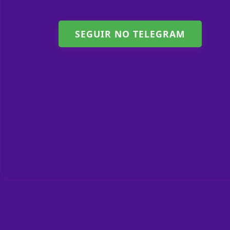
SEGUIR NO TELEGRAM