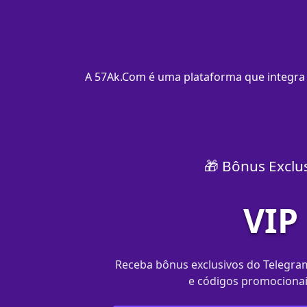
A 57Ak.Com é uma plataforma que integra d
🎁 Bônus Exclu
VIP
Receba bônus exclusivos do Telegra
e códigos promocionai