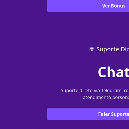
Ver Bônus
💬 Suporte Di
Cha
Suporte direto via Telegram, r
atendimento persona
Falar Suport