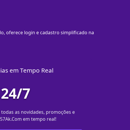
, oferece login e cadastro simplificado na
cias em Tempo Real
24/7
e todas as novidades, promoções e
 57Ak.Com em tempo real!