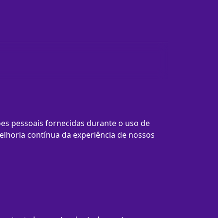
es pessoais fornecidas durante o uso de
elhoria contínua da experiência de nossos