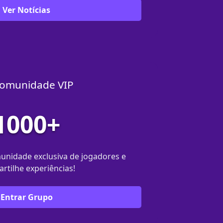
Ver Notícias
Comunidade VIP
1000+
unidade exclusiva de jogadores e
rtilhe experiências!
Entrar Grupo