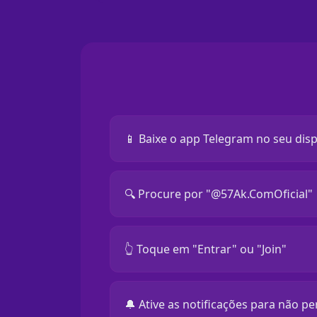
📱 Baixe o app Telegram no seu disp
🔍 Procure por "@57Ak.ComOficial"
👆 Toque em "Entrar" ou "Join"
🔔 Ative as notificações para não p