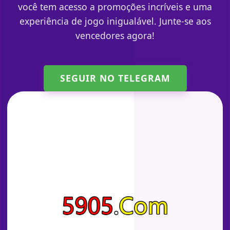
você tem acesso a promoções incríveis e uma
experiência de jogo inigualável. Junte-se aos
vencedores agora!
SEGUIR NO TELEGRAM