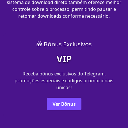
sistema de download direto também oferece melhor
controle sobre o processo, permitindo pausar e
retomar downloads conforme necessário.
🎁 Bônus Exclusivos
VIP
Receba bônus exclusivos do Telegram,
promoções especiais e códigos promocionais
únicos!
Ver Bônus