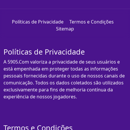
Políticas de Privacidade
Termos e Condições
Sitemap
Políticas de Privacidade
A 5905.Com valoriza a privacidade de seus usuários e
está empenhada em proteger todas as informações
pessoais fornecidas durante o uso de nossos canais de
comunicação. Todos os dados coletados são utilizados
exclusivamente para fins de melhoria contínua da
experiência de nossos jogadores.
Termos e Condições