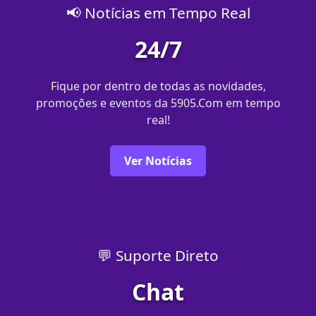
📢 Notícias em Tempo Real
24/7
Fique por dentro de todas as novidades,
promoções e eventos da 5905.Com em tempo
real!
Ver Notícias
💬 Suporte Direto
Chat