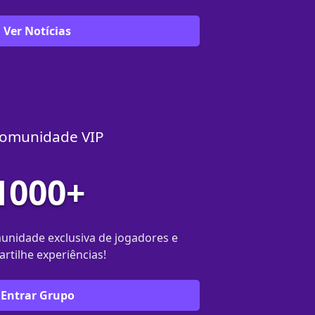
Ver Notícias
Comunidade VIP
1000+
unidade exclusiva de jogadores e
rtilhe experiências!
Entrar Grupo