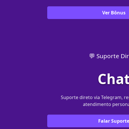
Ver Bônus
💬 Suporte Di
Cha
Suporte direto via Telegram, r
atendimento persona
Falar Suport