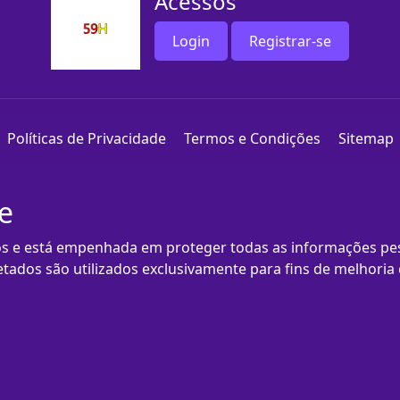
Acessos
Login
Registrar-se
Políticas de Privacidade
Termos e Condições
Sitemap
de
ios e está empenhada em proteger todas as informações pe
tados são utilizados exclusivamente para fins de melhoria