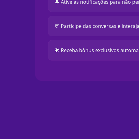
🔔 Ative as notificações para não p
💬 Participe das conversas e interaj
🎁 Receba bônus exclusivos autom