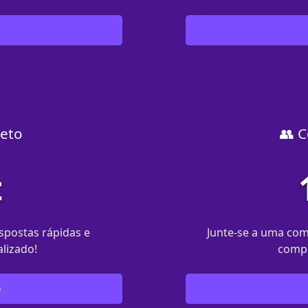
reto
👥 
t
espostas rápidas e
Junte-se a uma com
lizado!
compa
e