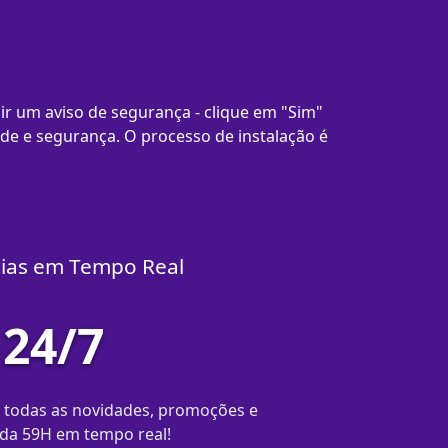
ir um aviso de segurança - clique em "Sim"
dade e segurança. O processo de instalação é
cias em Tempo Real
24/7
e todas as novidades, promoções e
 da 59H em tempo real!