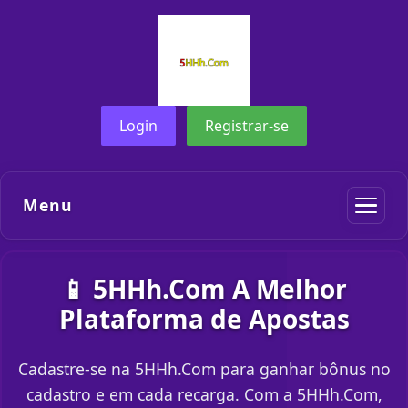
Login
Registrar-se
Menu
📱 5HHh.Com A Melhor
Plataforma de Apostas
Cadastre-se na 5HHh.Com para ganhar bônus no
cadastro e em cada recarga. Com a 5HHh.Com,