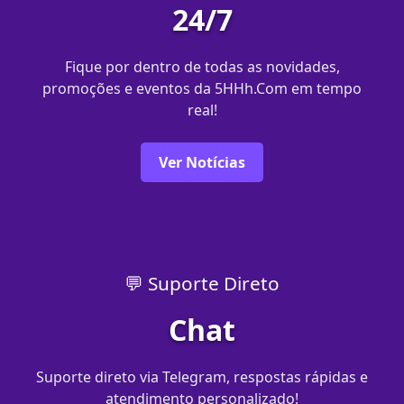
24/7
Fique por dentro de todas as novidades,
promoções e eventos da 5HHh.Com em tempo
real!
Ver Notícias
💬 Suporte Direto
Chat
Suporte direto via Telegram, respostas rápidas e
atendimento personalizado!