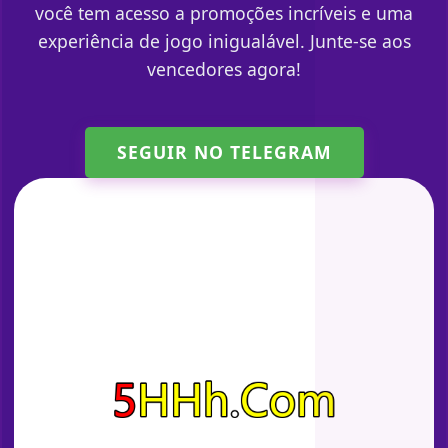
você tem acesso a promoções incríveis e uma
experiência de jogo inigualável. Junte-se aos
vencedores agora!
SEGUIR NO TELEGRAM