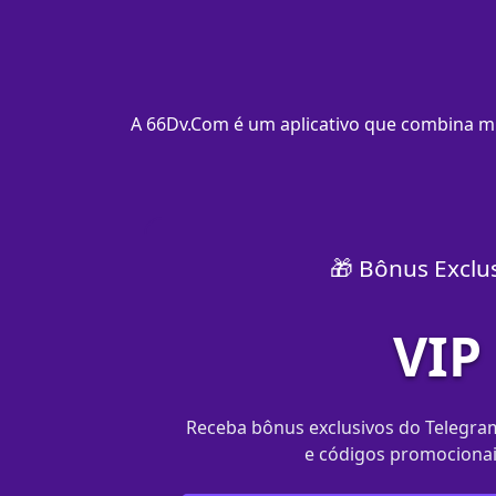
A 66Dv.Com é um aplicativo que combina múl
🎁 Bônus Exclu
VIP
Receba bônus exclusivos do Telegra
e códigos promocionai