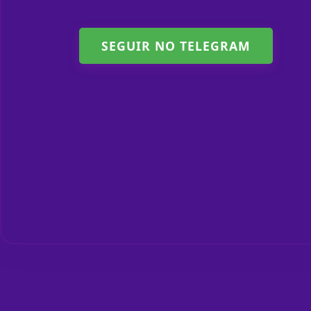
SEGUIR NO TELEGRAM