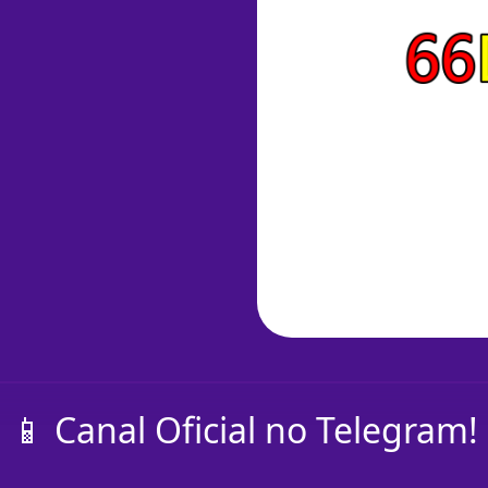
📱 Canal Oficial no Telegram!