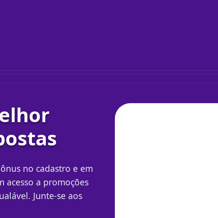
elhor
postas
bônus no cadastro e em
em acesso a promoções
ualável. Junte-se aos