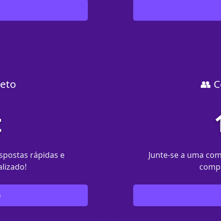
reto
👥 
t
espostas rápidas e
Junte-se a uma com
lizado!
compa
e