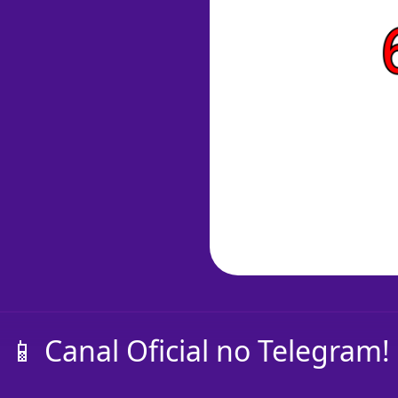
📱 Canal Oficial no Telegram!