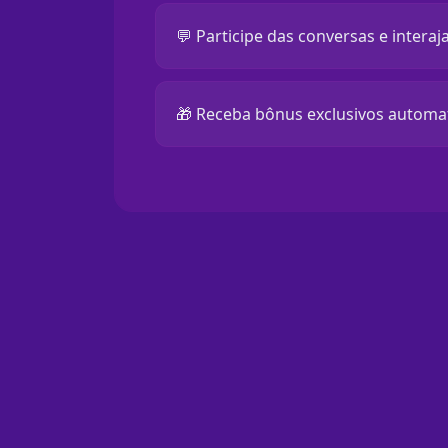
💬 Participe das conversas e interaj
🎁 Receba bônus exclusivos autom