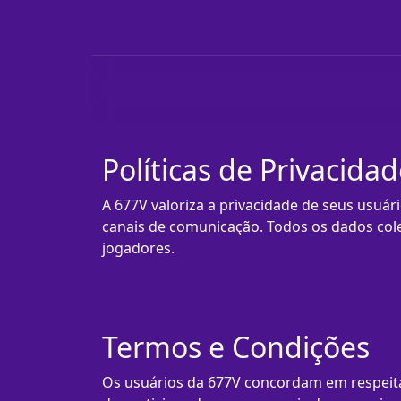
Políticas de Privacida
A 677V valoriza a privacidade de seus usuá
canais de comunicação. Todos os dados cole
jogadores.
Termos e Condições
Os usuários da 677V concordam em respeitar