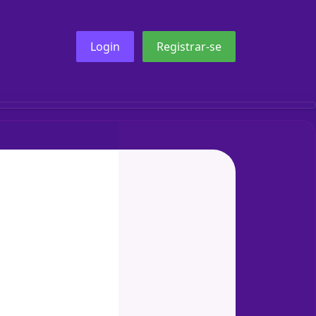
Login
Registrar-se