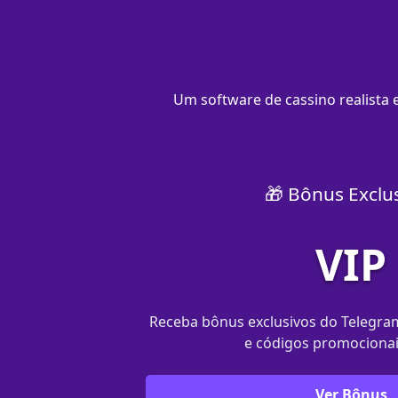
Um software de cassino realista e
🎁 Bônus Exclu
VIP
Receba bônus exclusivos do Telegra
e códigos promocionai
Ver Bônus