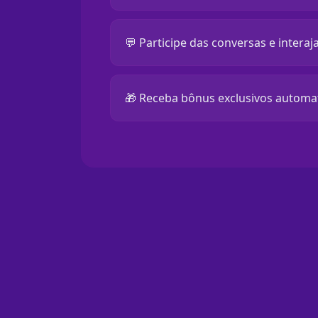
💬 Participe das conversas e interaj
🎁 Receba bônus exclusivos autom