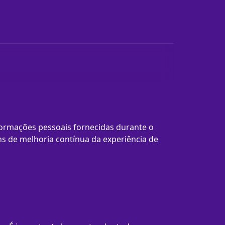
formações pessoais fornecidas durante o
ns de melhoria contínua da experiência de