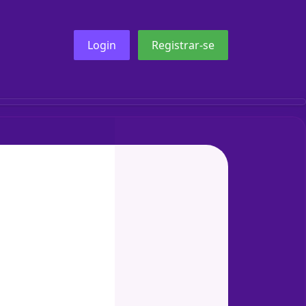
Login
Registrar-se