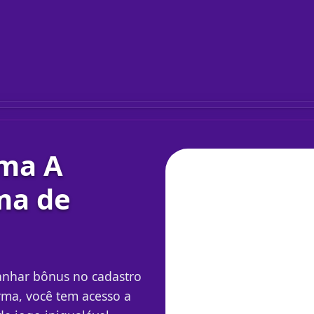
rma A
ma de
anhar bônus no cadastro
rma, você tem acesso a