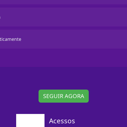
a
aticamente
SEGUIR AGORA
Acessos