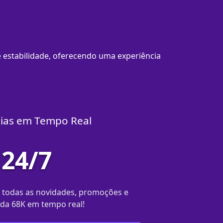
 estabilidade, oferecendo uma experiência
cias em Tempo Real
24/7
e todas as novidades, promoções e
 da 68K em tempo real!