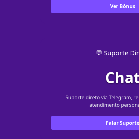
Ver Bônus
💬 Suporte Di
Cha
Suporte direto via Telegram, r
atendimento persona
Falar Suport