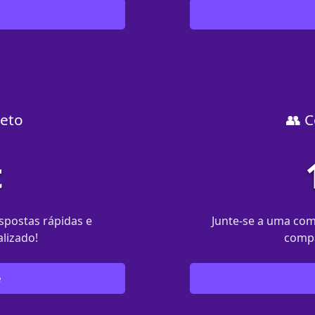
reto
👥 
t
espostas rápidas e
Junte-se a uma com
lizado!
compa
e