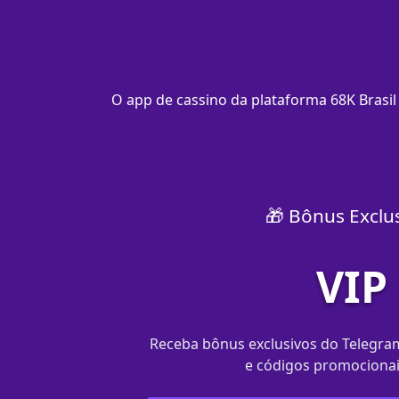
O app de cassino da plataforma 68K Brasi
🎁 Bônus Exclu
VIP
Receba bônus exclusivos do Telegra
e códigos promocionai