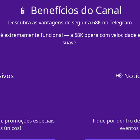
📱 Benefícios do Canal
Descubra as vantagens de seguir a 68K no Telegram
l é extremamente funcional — a 68K opera com velocidade e
suave.
sivos
📢 Notí
m, promoções especiais
Fique por dentro d
s únicos!
eventos