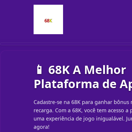
📱 68K A Melhor
Plataforma de A
Cadastre-se na 68K para ganhar bônus 
recarga. Com a 68K, você tem acesso a 
uma experiência de jogo inigualável. J
agora!