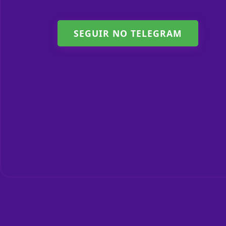
SEGUIR NO TELEGRAM