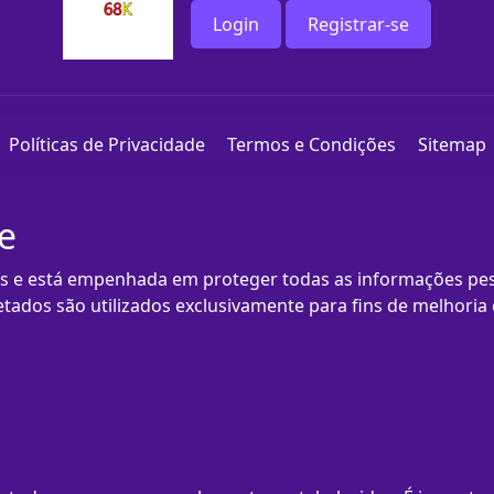
Login
Registrar-se
Políticas de Privacidade
Termos e Condições
Sitemap
de
ios e está empenhada em proteger todas as informações pe
tados são utilizados exclusivamente para fins de melhoria