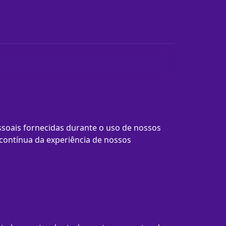
ssoais fornecidas durante o uso de nossos
 contínua da experiência de nossos