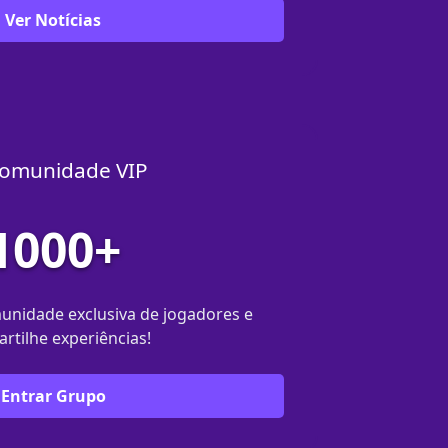
Ver Notícias
Comunidade VIP
1000+
unidade exclusiva de jogadores e
rtilhe experiências!
Entrar Grupo