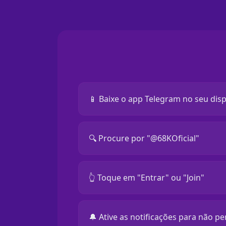
📱 Baixe o app Telegram no seu disp
🔍 Procure por "@68KOficial"
👆 Toque em "Entrar" ou "Join"
🔔 Ative as notificações para não p