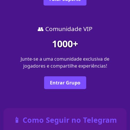
👥 Comunidade VIP
1000+
Junte-se a uma comunidade exclusiva de
jogadores e compartilhe experiências!
Entrar Grupo
📱 Como Seguir no Telegram