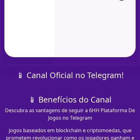
📱 Canal Oficial no Telegram!
📱 Benefícios do Canal
Descubra as vantagens de seguir a 6HH Plataforma De
Jogos no Telegram
jogos baseados em blockchain e criptomoedas, que
prometem revolucionar como os jogadores ganham e