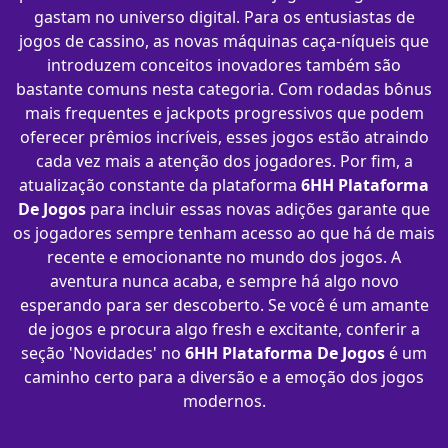
gastam no universo digital. Para os entusiastas de
jogos de cassino, as novas máquinas caça-níqueis que
introduzem conceitos inovadores também são
bastante comuns nesta categoria. Com rodadas bônus
mais frequentes e jackpots progressivos que podem
oferecer prêmios incríveis, esses jogos estão atraindo
cada vez mais a atenção dos jogadores. Por fim, a
atualização constante da plataforma
6HH Plataforma
De Jogos
para incluir essas novas adições garante que
os jogadores sempre tenham acesso ao que há de mais
recente e emocionante no mundo dos jogos. A
aventura nunca acaba, e sempre há algo novo
esperando para ser descoberto. Se você é um amante
de jogos e procura algo fresh e excitante, conferir a
seção 'Novidades' no
6HH Plataforma De Jogos
é um
caminho certo para a diversão e a emoção dos jogos
modernos.