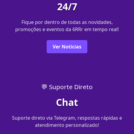
24/7
Fique por dentro de todas as novidades,
promoções e eventos da 6RRr em tempo real!
Ver Notícias
💬 Suporte Direto
Chat
Suporte direto via Telegram, respostas rápidas e
atendimento personalizado!