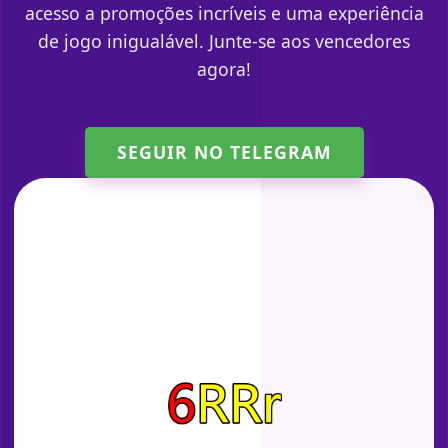
acesso a promoções incríveis e uma experiência
de jogo inigualável. Junte-se aos vencedores
agora!
SEGUIR NO TELEGRAM