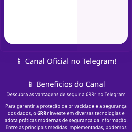
📱 Canal Oficial no Telegram!
📱 Benefícios do Canal
Descubra as vantagens de seguir a 6RRr no Telegram
Para garantir a proteção da privacidade e a segurança
dos dados, o
6RRr
investe em diversas tecnologias e
adota práticas modernas de segurança da informação.
Entre as principais medidas implementadas, podemos