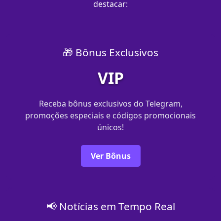
destacar:
🎁 Bônus Exclusivos
VIP
Receba bônus exclusivos do Telegram,
promoções especiais e códigos promocionais
únicos!
Ver Bônus
📢 Notícias em Tempo Real