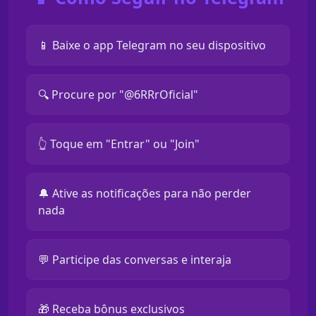
📱 Baixe o app Telegram no seu dispositivo
🔍 Procure por "@6RRrOficial"
👆 Toque em "Entrar" ou "Join"
🔔 Ative as notificações para não perder
nada
💬 Participe das conversas e interaja
🎁 Receba bônus exclusivos