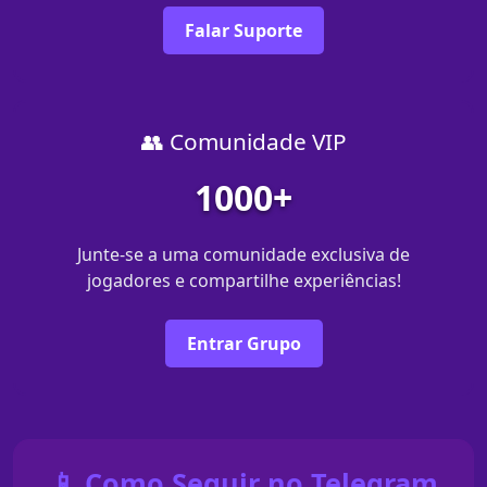
Falar Suporte
👥 Comunidade VIP
1000+
Junte-se a uma comunidade exclusiva de
jogadores e compartilhe experiências!
Entrar Grupo
📱 Como Seguir no Telegram