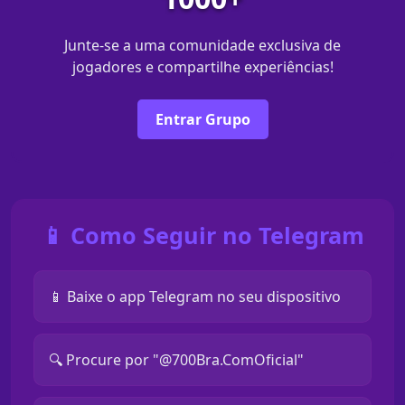
Junte-se a uma comunidade exclusiva de
jogadores e compartilhe experiências!
Entrar Grupo
📱 Como Seguir no Telegram
📱 Baixe o app Telegram no seu dispositivo
🔍 Procure por "@700Bra.ComOficial"