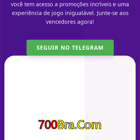
você tem acesso a promoções incríveis e uma
experiência de jogo inigualável. Junte-se aos
vencedores agora!
SEGUIR NO TELEGRAM