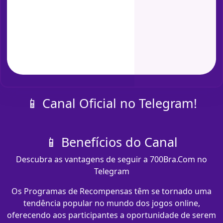
📱 Canal Oficial no Telegram!
📱 Benefícios do Canal
Descubra as vantagens de seguir a 700Bra.Com no
Telegram
Os Programas de Recompensas têm se tornado uma
tendência popular no mundo dos jogos online,
oferecendo aos participantes a oportunidade de serem