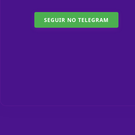
SEGUIR NO TELEGRAM