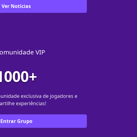
Ver Notícias
Comunidade VIP
1000+
unidade exclusiva de jogadores e
rtilhe experiências!
Entrar Grupo