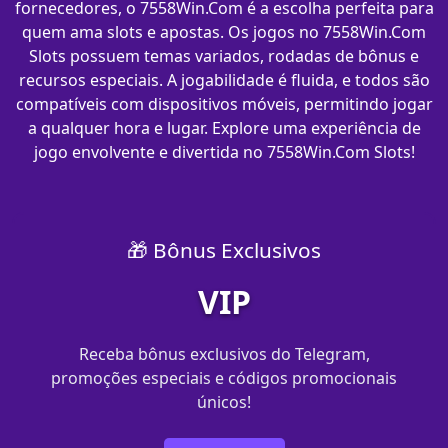
fornecedores, o 7558Win.Com é a escolha perfeita para
quem ama slots e apostas. Os jogos no 7558Win.Com
Slots possuem temas variados, rodadas de bônus e
recursos especiais. A jogabilidade é fluida, e todos são
compatíveis com dispositivos móveis, permitindo jogar
a qualquer hora e lugar. Explore uma experiência de
jogo envolvente e divertida no 7558Win.Com Slots!
🎁 Bônus Exclusivos
VIP
Receba bônus exclusivos do Telegram,
promoções especiais e códigos promocionais
únicos!