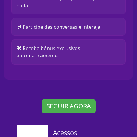
nada
💬 Participe das conversas e interaja
🎁 Receba bônus exclusivos
automaticamente
SEGUIR AGORA
Acessos