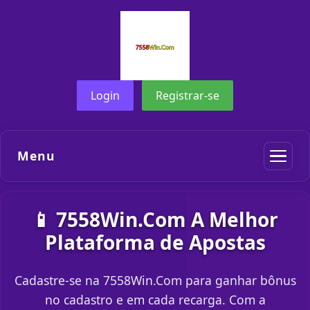
Login
Registrar-se
Menu
📱 7558Win.Com A Melhor
Plataforma de Apostas
Cadastre-se na 7558Win.Com para ganhar bônus
no cadastro e em cada recarga. Com a