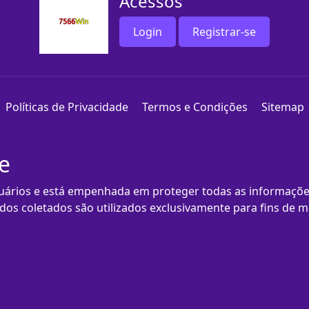
Acessos
Login
Registrar-se
Políticas de Privacidade
Termos e Condições
Sitemap
de
suários e está empenhada em proteger todas as informaçõe
os coletados são utilizados exclusivamente para fins de m