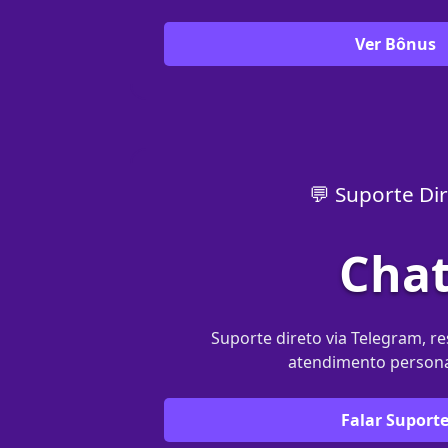
Ver Bônus
💬 Suporte Di
Cha
Suporte direto via Telegram, r
atendimento persona
Falar Suport