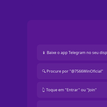
📱 Baixe o app Telegram no seu disp
🔍 Procure por "@7566WinOficial"
👆 Toque em "Entrar" ou "Join"