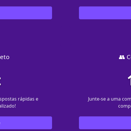
reto
👥 
t
espostas rápidas e
Junte-se a uma com
lizado!
compa
e