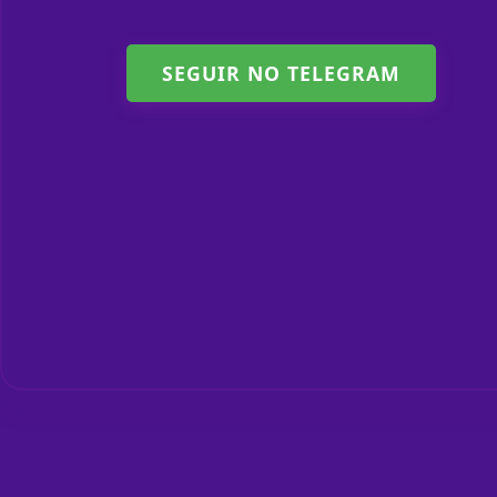
SEGUIR NO TELEGRAM