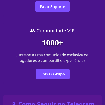
Falar Suporte
👥 Comunidade VIP
1000+
Junte-se a uma comunidade exclusiva de
jogadores e compartilhe experiências!
Entrar Grupo
📱 Como Seguir no Telegram