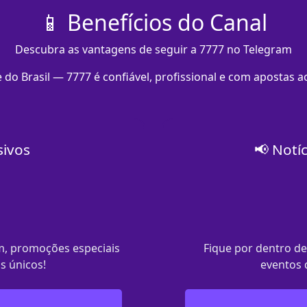
📱 Benefícios do Canal
Descubra as vantagens de seguir a 7777 no Telegram
 do Brasil — 7777 é confiável, profissional e com apostas 
sivos
📢 Notí
m, promoções especiais
Fique por dentro d
s únicos!
eventos 