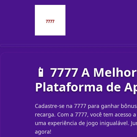
📱 7777 A Melhor
Plataforma de A
Cadastre-se na 7777 para ganhar bônus
recarga. Com a 7777, você tem acesso a
uma experiência de jogo inigualável. J
agora!