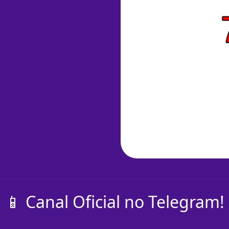
📱 Canal Oficial no Telegram!