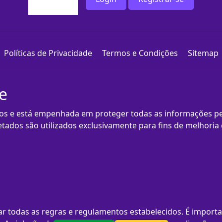
Políticas de Privacidade
Termos e Condições
Sitemap
de
rios e está empenhada em proteger todas as informações p
tados são utilizados exclusivamente para fins de melhoria
 todas as regras e regulamentos estabelecidos. É importa