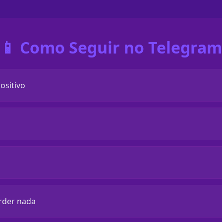
📱 Como Seguir no Telegram
ositivo
erder nada