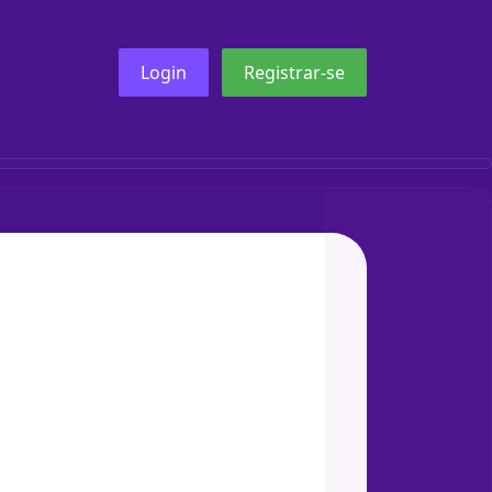
Login
Registrar-se