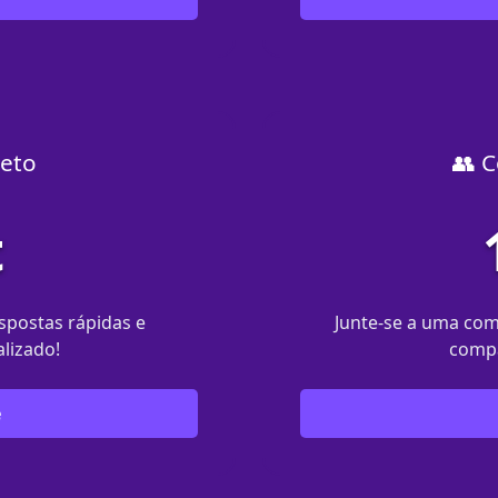
reto
👥 
t
espostas rápidas e
Junte-se a uma com
lizado!
compa
e