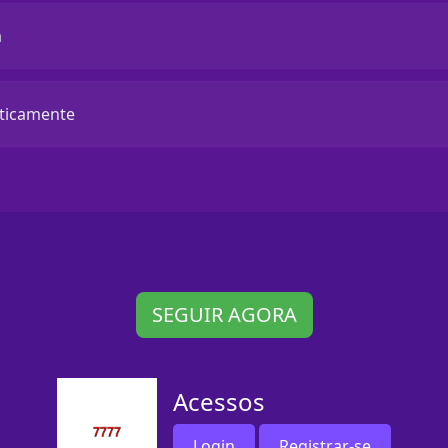
a
aticamente
SEGUIR AGORA
Acessos
Login
Registrar-se