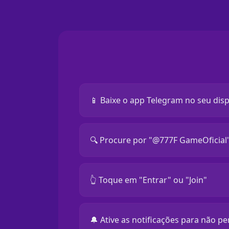
📱 Baixe o app Telegram no seu disp
🔍 Procure por "@777F GameOficial
👆 Toque em "Entrar" ou "Join"
🔔 Ative as notificações para não p