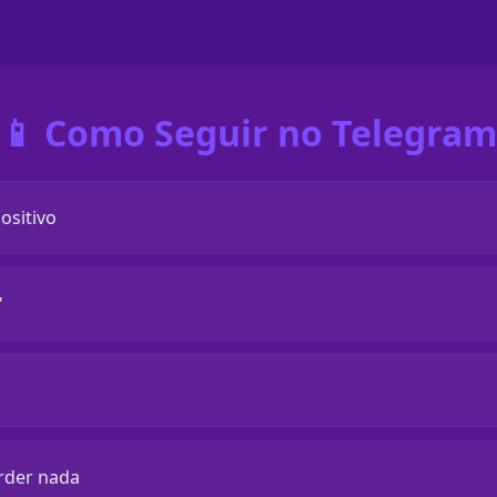
📱 Como Seguir no Telegram
ositivo
"
erder nada