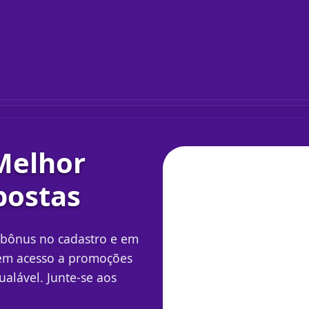
Melhor
postas
 bônus no cadastro e em
tem acesso a promoções
ualável. Junte-se aos