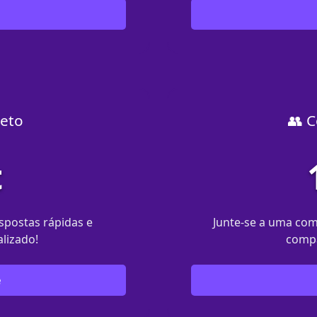
reto
👥 
t
espostas rápidas e
Junte-se a uma com
lizado!
compa
e