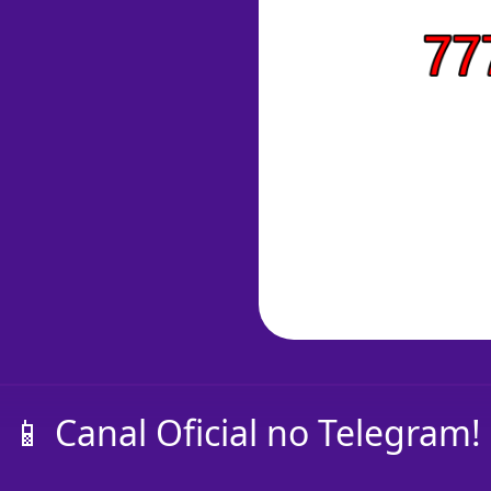
📱 Canal Oficial no Telegram!