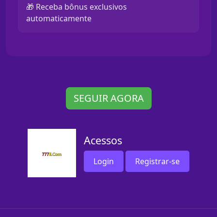
🎁 Receba bônus exclusivos
automaticamente
SEGUIR AGORA
Acessos
Login
Registrar-se