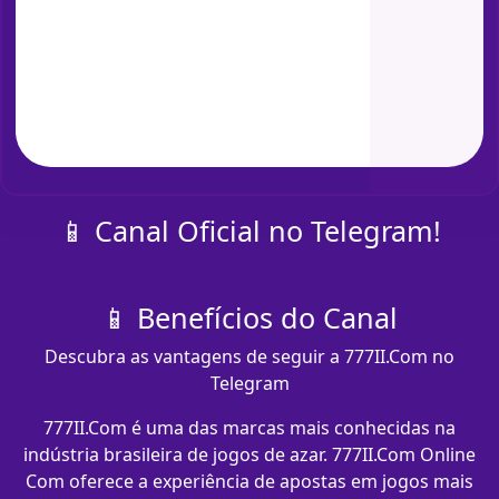
📱 Canal Oficial no Telegram!
📱 Benefícios do Canal
Descubra as vantagens de seguir a 777II.Com no
Telegram
777II.Com é uma das marcas mais conhecidas na
indústria brasileira de jogos de azar. 777II.Com Online
Com oferece a experiência de apostas em jogos mais