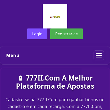
Login
Registrar-se
Menu
📱 777II.Com A Melhor
Plataforma de Apostas
Cadastre-se na 777II.Com para ganhar bônus no
cadastro e em cada recarga. Com a 777II.Com,