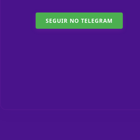
SEGUIR NO TELEGRAM