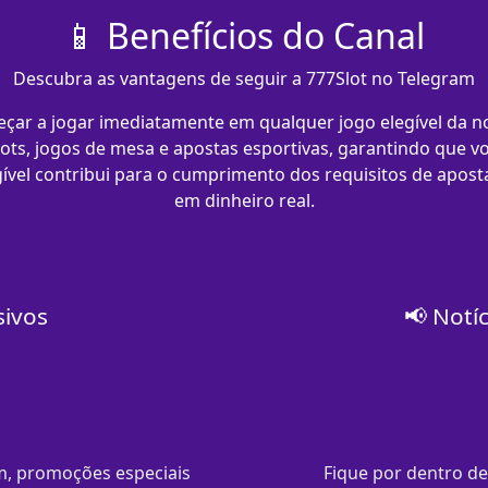
📱 Benefícios do Canal
Descubra as vantagens de seguir a 777Slot no Telegram
ar a jogar imediatamente em qualquer jogo elegível da no
slots, jogos de mesa e apostas esportivas, garantindo que 
ível contribui para o cumprimento dos requisitos de apos
em dinheiro real.
sivos
📢 Notí
m, promoções especiais
Fique por dentro d