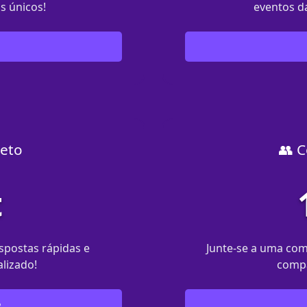
s únicos!
eventos d
reto
👥 
t
espostas rápidas e
Junte-se a uma com
lizado!
compa
e