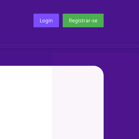
Login
Registrar-se