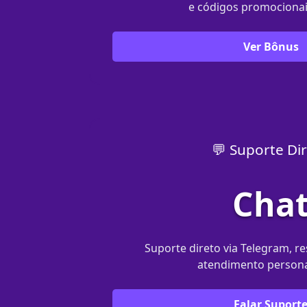
e códigos promocionai
Ver Bônus
💬 Suporte Di
Cha
Suporte direto via Telegram, r
atendimento persona
Falar Suport