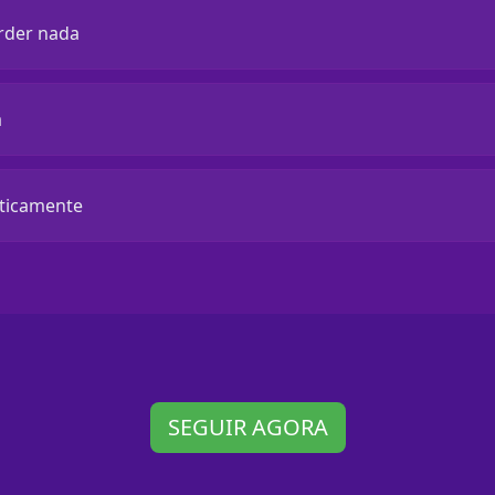
erder nada
a
aticamente
SEGUIR AGORA