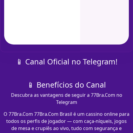
📱 Canal Oficial no Telegram!
📱 Benefícios do Canal
Descubra as vantagens de seguir a 77Bra.Com no
Telegram
O 77Bra.Com 77Bra.Com Brasil é um cassino online para
todos os perfis de jogador — com caça-níqueis, jogos
de mesa e crupiês ao vivo, tudo com segurança e