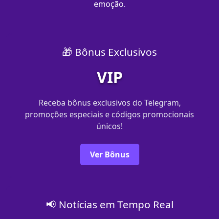
emoção.
🎁 Bônus Exclusivos
VIP
Receba bônus exclusivos do Telegram,
promoções especiais e códigos promocionais
únicos!
Ver Bônus
📢 Notícias em Tempo Real