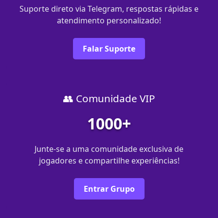
Suporte direto via Telegram, respostas rápidas e
atendimento personalizado!
Falar Suporte
👥 Comunidade VIP
1000+
Junte-se a uma comunidade exclusiva de
jogadores e compartilhe experiências!
Entrar Grupo