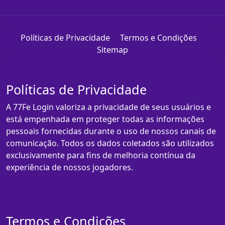
Políticas de Privacidade
Termos e Condições
Sitemap
Políticas de Privacidade
A 77Fe Login valoriza a privacidade de seus usuários e
está empenhada em proteger todas as informações
pessoais fornecidas durante o uso de nossos canais de
comunicação. Todos os dados coletados são utilizados
exclusivamente para fins de melhoria contínua da
experiência de nossos jogadores.
Termos e Condições