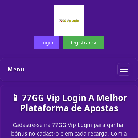
Login
Registrar-se
Menu
📱 77GG Vip Login A Melhor
Plataforma de Apostas
Cadastre-se na 77GG Vip Login para ganhar
bônus no cadastro e em cada recarga. Com a