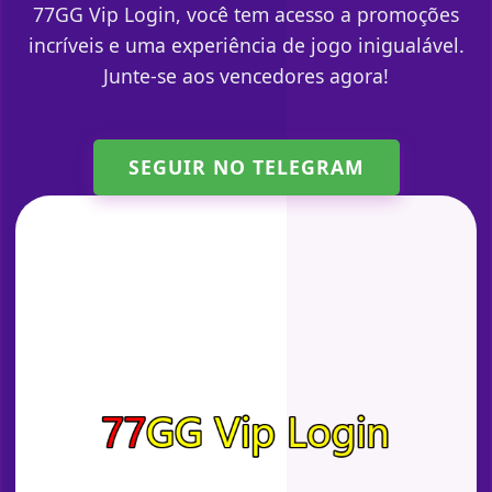
77GG Vip Login, você tem acesso a promoções
incríveis e uma experiência de jogo inigualável.
Junte-se aos vencedores agora!
SEGUIR NO TELEGRAM