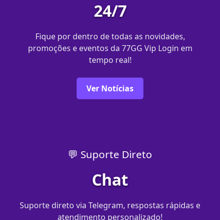
24/7
Fique por dentro de todas as novidades,
promoções e eventos da 77GG Vip Login em
tempo real!
Ver Notícias
💬 Suporte Direto
Chat
Suporte direto via Telegram, respostas rápidas e
atendimento personalizado!