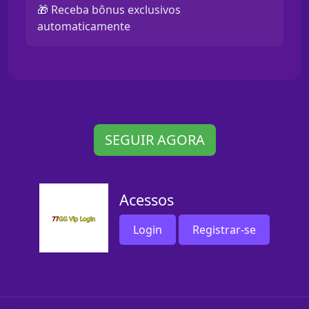
🎁 Receba bônus exclusivos
automaticamente
SEGUIR AGORA
Acessos
Login
Registrar-se