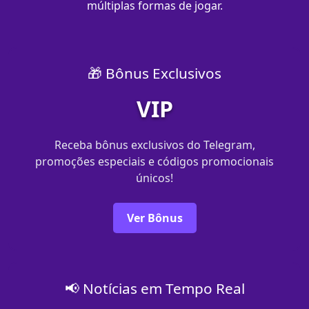
múltiplas formas de jogar.
🎁 Bônus Exclusivos
VIP
Receba bônus exclusivos do Telegram,
promoções especiais e códigos promocionais
únicos!
Ver Bônus
📢 Notícias em Tempo Real