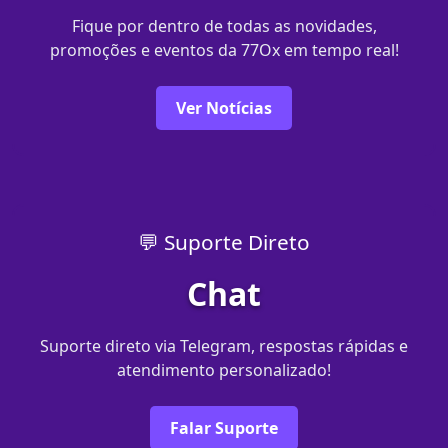
Fique por dentro de todas as novidades,
promoções e eventos da 77Ox em tempo real!
Ver Notícias
💬 Suporte Direto
Chat
Suporte direto via Telegram, respostas rápidas e
atendimento personalizado!
Falar Suporte