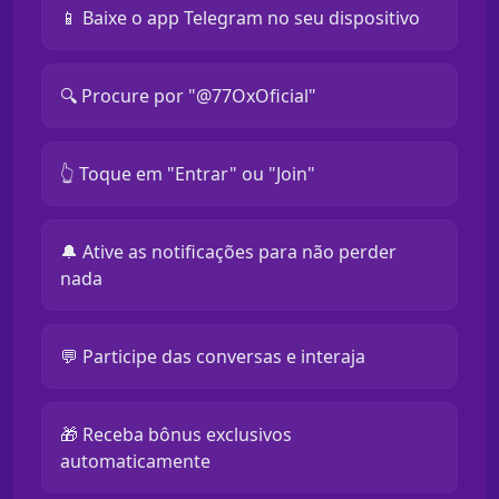
📱 Baixe o app Telegram no seu dispositivo
🔍 Procure por "@77OxOficial"
👆 Toque em "Entrar" ou "Join"
🔔 Ative as notificações para não perder
nada
💬 Participe das conversas e interaja
🎁 Receba bônus exclusivos
automaticamente