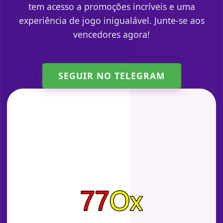
tem acesso a promoções incríveis e uma
experiência de jogo inigualável. Junte-se aos
vencedores agora!
SEGUIR NO TELEGRAM