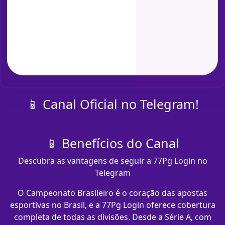
📱 Canal Oficial no Telegram!
📱 Benefícios do Canal
Descubra as vantagens de seguir a 77Pg Login no
Telegram
O Campeonato Brasileiro é o coração das apostas
esportivas no Brasil, e a 77Pg Login oferece cobertura
completa de todas as divisões. Desde a Série A, com