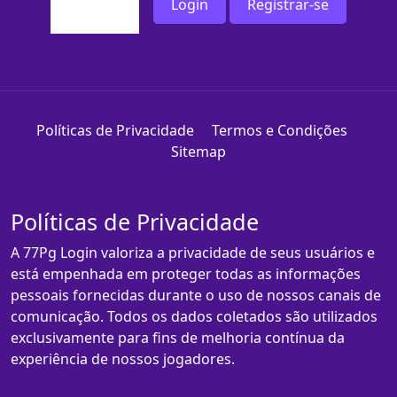
Login
Registrar-se
Políticas de Privacidade
Termos e Condições
Sitemap
Políticas de Privacidade
A 77Pg Login valoriza a privacidade de seus usuários e
está empenhada em proteger todas as informações
pessoais fornecidas durante o uso de nossos canais de
comunicação. Todos os dados coletados são utilizados
exclusivamente para fins de melhoria contínua da
experiência de nossos jogadores.