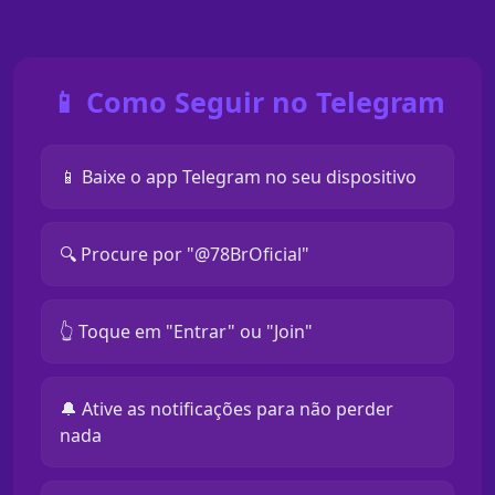
📱 Como Seguir no Telegram
📱 Baixe o app Telegram no seu dispositivo
🔍 Procure por "@78BrOficial"
👆 Toque em "Entrar" ou "Join"
🔔 Ative as notificações para não perder
nada