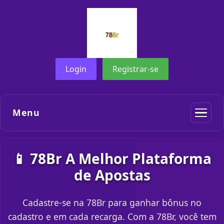
Login
Registrar-se
Menu
📱 78Br A Melhor Plataforma
de Apostas
Cadastre-se na 78Br para ganhar bônus no
cadastro e em cada recarga. Com a 78Br, você tem