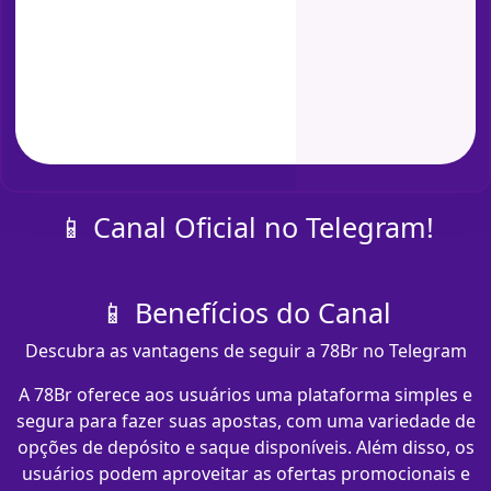
📱 Canal Oficial no Telegram!
📱 Benefícios do Canal
Descubra as vantagens de seguir a 78Br no Telegram
A 78Br oferece aos usuários uma plataforma simples e
segura para fazer suas apostas, com uma variedade de
opções de depósito e saque disponíveis. Além disso, os
usuários podem aproveitar as ofertas promocionais e