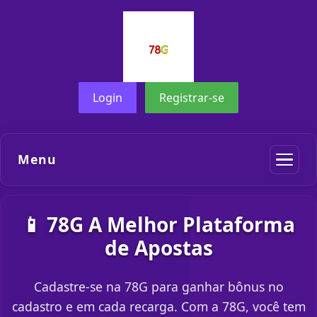
Login
Registrar-se
Menu
📱 78G A Melhor Plataforma
de Apostas
Cadastre-se na 78G para ganhar bônus no
cadastro e em cada recarga. Com a 78G, você tem