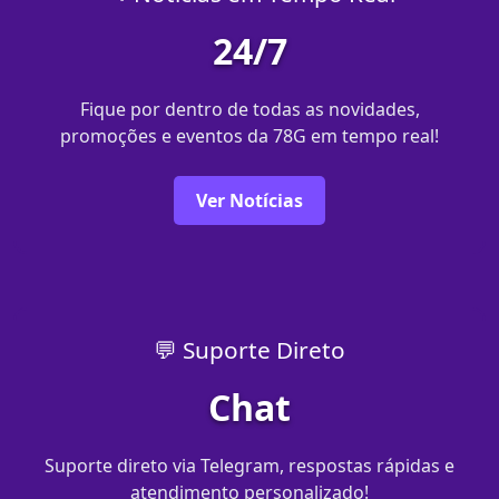
24/7
Fique por dentro de todas as novidades,
promoções e eventos da 78G em tempo real!
Ver Notícias
💬 Suporte Direto
Chat
Suporte direto via Telegram, respostas rápidas e
atendimento personalizado!