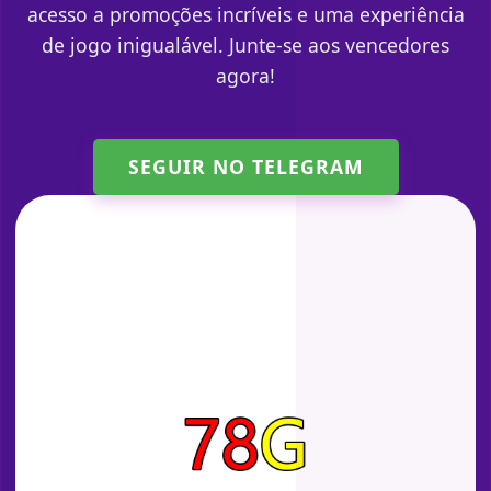
acesso a promoções incríveis e uma experiência
de jogo inigualável. Junte-se aos vencedores
agora!
SEGUIR NO TELEGRAM