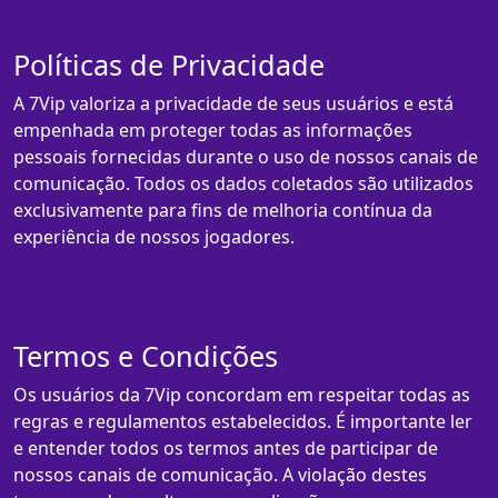
Políticas de Privacidade
A 7Vip valoriza a privacidade de seus usuários e está
empenhada em proteger todas as informações
pessoais fornecidas durante o uso de nossos canais de
comunicação. Todos os dados coletados são utilizados
exclusivamente para fins de melhoria contínua da
experiência de nossos jogadores.
Termos e Condições
Os usuários da 7Vip concordam em respeitar todas as
regras e regulamentos estabelecidos. É importante ler
e entender todos os termos antes de participar de
nossos canais de comunicação. A violação destes