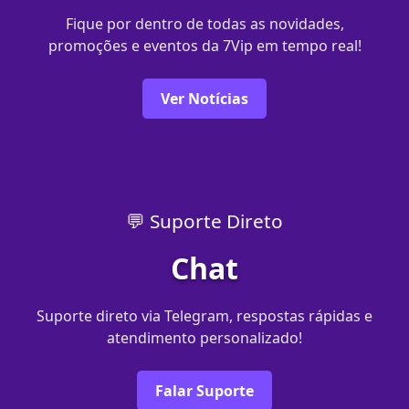
Fique por dentro de todas as novidades,
promoções e eventos da 7Vip em tempo real!
Ver Notícias
💬 Suporte Direto
Chat
Suporte direto via Telegram, respostas rápidas e
atendimento personalizado!
Falar Suporte