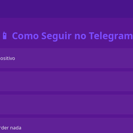
📱 Como Seguir no Telegram
ositivo
erder nada