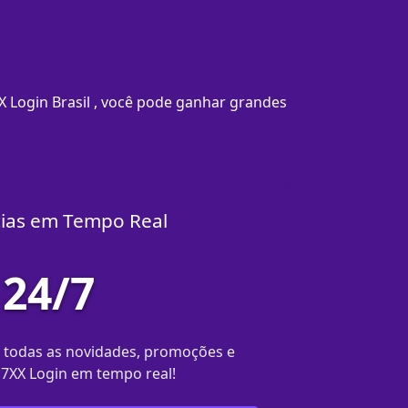
X Login Brasil , você pode ganhar grandes
cias em Tempo Real
24/7
e todas as novidades, promoções e
 7XX Login em tempo real!