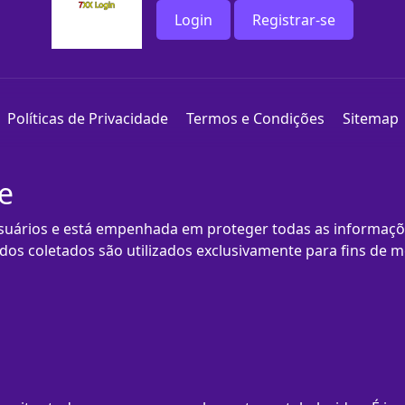
Login
Registrar-se
Políticas de Privacidade
Termos e Condições
Sitemap
de
 usuários e está empenhada em proteger todas as informaçõ
os coletados são utilizados exclusivamente para fins de m