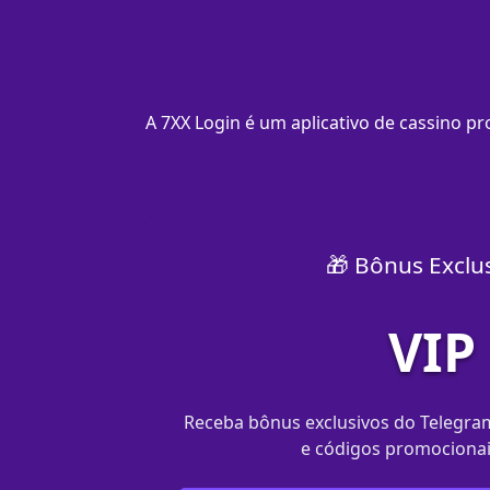
A 7XX Login é um aplicativo de cassino p
🎁 Bônus Exclu
VIP
Receba bônus exclusivos do Telegra
e códigos promocionai