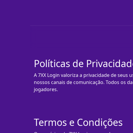
Políticas de Privacida
A 7XX Login valoriza a privacidade de seus
nossos canais de comunicação. Todos os dad
jogadores.
Termos e Condições