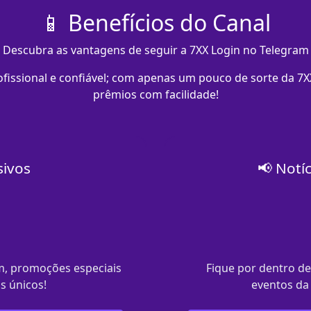
📱 Benefícios do Canal
Descubra as vantagens de seguir a 7XX Login no Telegram
rofissional e confiável; com apenas um pouco de sorte da 7X
prêmios com facilidade!
sivos
📢 Notí
m, promoções especiais
Fique por dentro d
s únicos!
eventos da