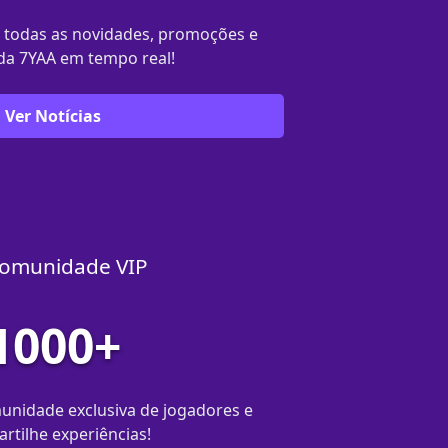
e todas as novidades, promoções e
da 7YAA em tempo real!
Ver Notícias
Comunidade VIP
1000+
unidade exclusiva de jogadores e
rtilhe experiências!