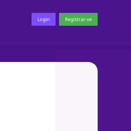
Login
Registrar-se