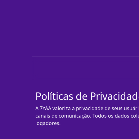
Políticas de Privacida
A 7YAA valoriza a privacidade de seus usuá
canais de comunicação. Todos os dados cole
jogadores.