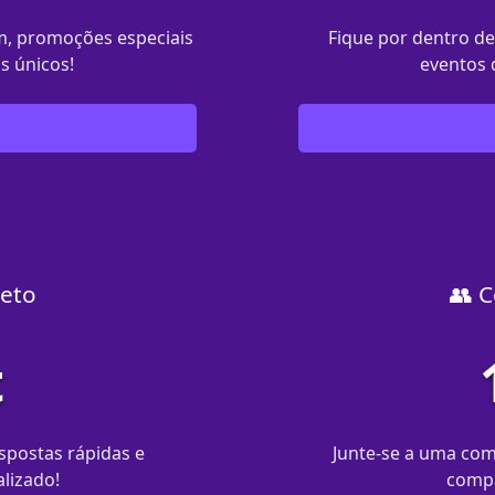
m, promoções especiais
Fique por dentro d
s únicos!
eventos 
reto
👥 
t
espostas rápidas e
Junte-se a uma com
lizado!
compa