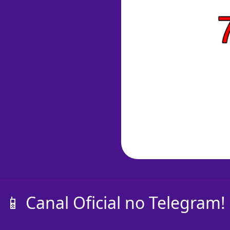
📱 Canal Oficial no Telegram!