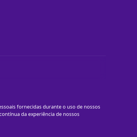
essoais fornecidas durante o uso de nossos
 contínua da experiência de nossos