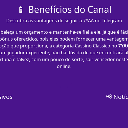
📱 Benefícios do Canal
Descubra as vantagens de seguir a 7YAA no Telegram
eleça um orçamento e mantenha-se fiel a ele, já que é fácil
ônus oferecidos, pois eles podem fornecer uma vantagem 
oção que proporciona, a categoria Cassino Clássico no
7YA
um jogador experiente, não há dúvida de que encontrará a
 fortuna e talvez, com um pouco de sorte, sair vencedor ne
online.
sivos
📢 Notí