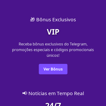
🎁 Bônus Exclusivos
VIP
Receba bônus exclusivos do Telegram,
promoções especiais e códigos promocionais
únicos!
Ver Bônus
📢 Notícias em Tempo Real
24/7