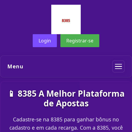
Login
Registrar-se
Menu
📱 8385 A Melhor Plataforma
de Apostas
Cadastre-se na 8385 para ganhar bônus no
cadastro e em cada recarga. Com a 8385, você