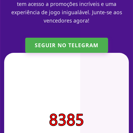
tem acesso a promoções incríveis e uma
experiência de jogo inigualável. Junte-se aos
vencedores agora!
SEGUIR NO TELEGRAM