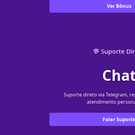
Ver Bônus
💬 Suporte Di
Cha
Suporte direto via Telegram, r
atendimento persona
Falar Suport