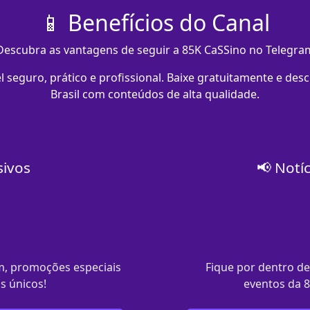
📱 Benefícios do Canal
Descubra as vantagens de seguir a 85K CaSSino no Telegra
 seguro, prático e profissional. Baixe gratuitamente e des
Brasil com conteúdos de alta qualidade.
sivos
📢 Notí
m, promoções especiais
Fique por dentro d
s únicos!
eventos da 