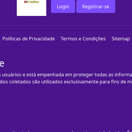
Login
Registrar-se
Políticas de Privacidade
Termos e Condições
Sitemap
de
us usuários e está empenhada em proteger todas as inform
os coletados são utilizados exclusivamente para fins de m