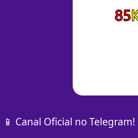
📱 Canal Oficial no Telegram!