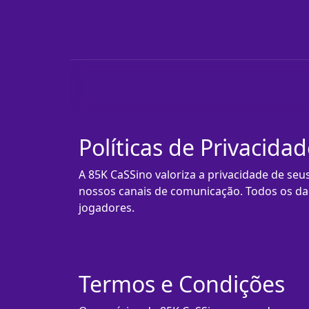
Políticas de Privacida
A 85K CaSSino valoriza a privacidade de se
nossos canais de comunicação. Todos os dad
jogadores.
Termos e Condições