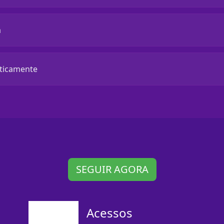
a
aticamente
SEGUIR AGORA
Acessos