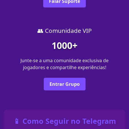
Falar Suporte
👥 Comunidade VIP
1000+
Junte-se a uma comunidade exclusiva de
jogadores e compartilhe experiências!
Entrar Grupo
📱 Como Seguir no Telegram