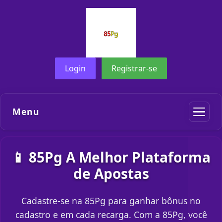
Login
Registrar-se
Menu
📱 85Pg A Melhor Plataforma
de Apostas
Cadastre-se na 85Pg para ganhar bônus no
cadastro e em cada recarga. Com a 85Pg, você