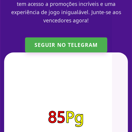
tem acesso a promoções incríveis e uma
experiência de jogo inigualável. Junte-se aos
vencedores agora!
SEGUIR NO TELEGRAM