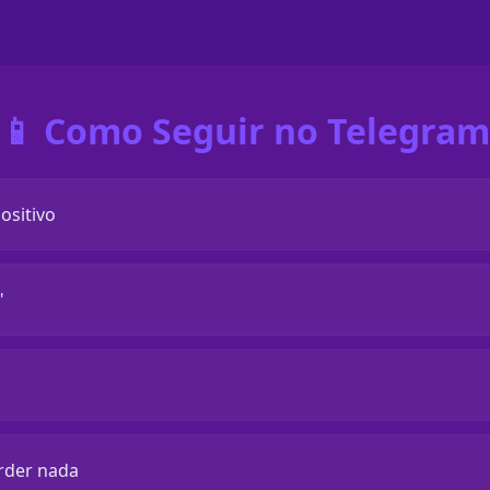
📱 Como Seguir no Telegram
ositivo
"
erder nada