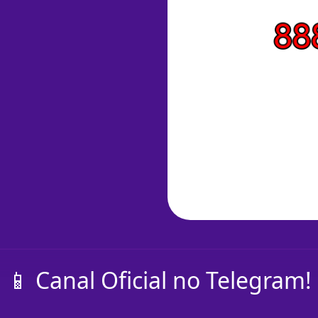
📱 Canal Oficial no Telegram!