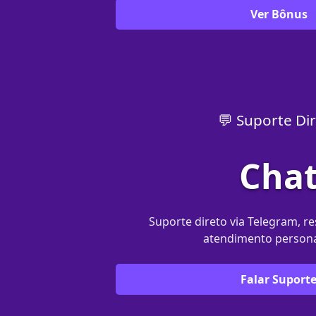
Ver Bônus
💬 Suporte Di
Cha
Suporte direto via Telegram, r
atendimento persona
Falar Suport