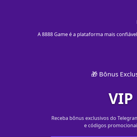
A 8888 Game é a plataforma mais confiável 
🎁 Bônus Exclu
VIP
Receba bônus exclusivos do Telegra
e códigos promocionai