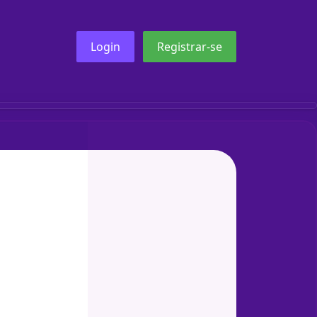
Login
Registrar-se