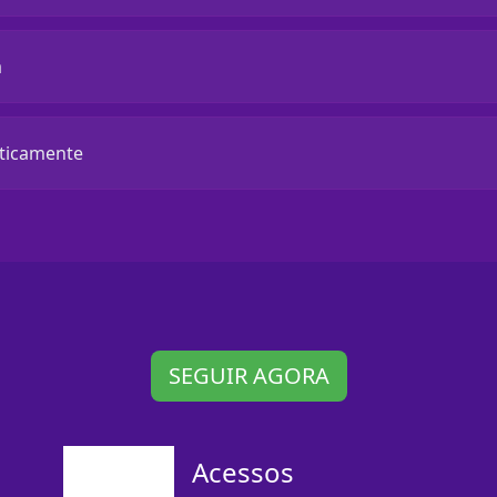
a
aticamente
SEGUIR AGORA
Acessos