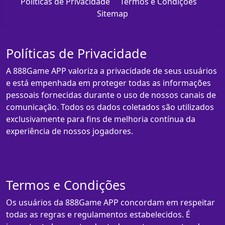
Políticas de Privacidade
Termos e Condições
Sitemap
Políticas de Privacidade
A 888Game APP valoriza a privacidade de seus usuários
e está empenhada em proteger todas as informações
pessoais fornecidas durante o uso de nossos canais de
comunicação. Todos os dados coletados são utilizados
exclusivamente para fins de melhoria contínua da
experiência de nossos jogadores.
Termos e Condições
Os usuários da 888Game APP concordam em respeitar
todas as regras e regulamentos estabelecidos. É