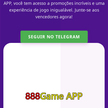
APP, você tem acesso a promoções incríveis e uma
experiência de jogo inigualável. Junte-se aos
vencedores agora!
SEGUIR NO TELEGRAM