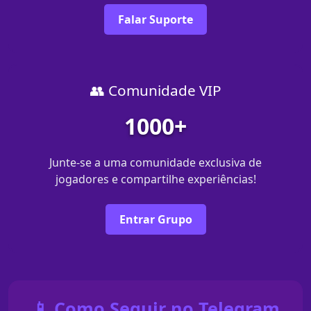
Falar Suporte
👥 Comunidade VIP
1000+
Junte-se a uma comunidade exclusiva de
jogadores e compartilhe experiências!
Entrar Grupo
📱 Como Seguir no Telegram