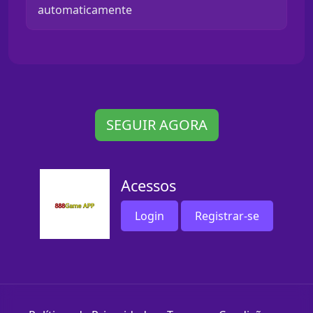
automaticamente
SEGUIR AGORA
Acessos
Login
Registrar-se