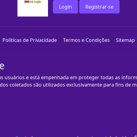
Login
Registrar-se
Políticas de Privacidade
Termos e Condições
Sitemap
de
eus usuários e está empenhada em proteger todas as infor
os coletados são utilizados exclusivamente para fins de m