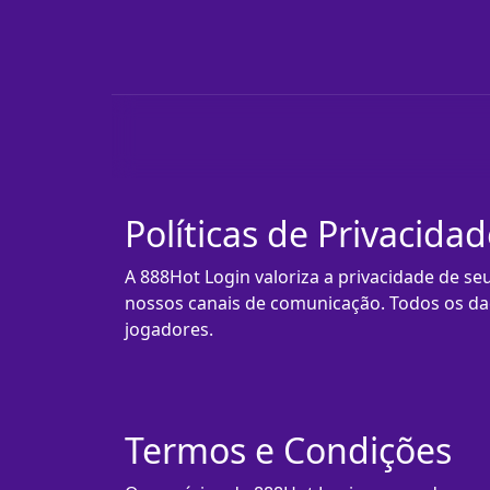
Políticas de Privacida
A 888Hot Login valoriza a privacidade de s
nossos canais de comunicação. Todos os dad
jogadores.
Termos e Condições