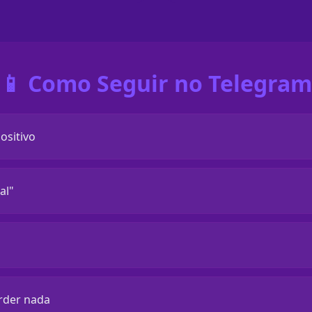
📱 Como Seguir no Telegram
ositivo
al"
erder nada