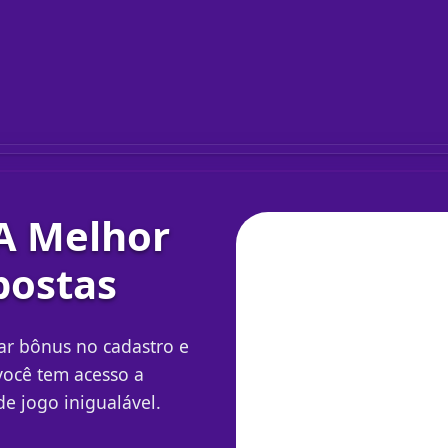
 A Melhor
postas
ar bônus no cadastro e
você tem acesso a
e jogo inigualável.