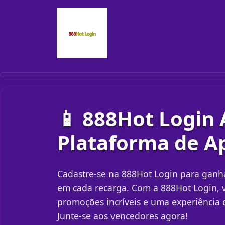
📱 888Hot Login
Plataforma de A
Cadastre-se na 888Hot Login para ganh
em cada recarga. Com a 888Hot Login, 
promoções incríveis e uma experiência d
Junte-se aos vencedores agora!